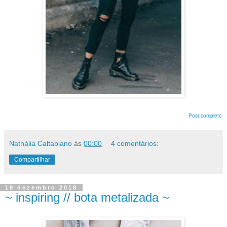
Post completo
Nathália Caltabiano
às
00:00
4 comentários:
Compartilhar
19 dezembro 2018
~ inspiring // bota metalizada ~