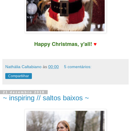
Happy Christmas, y'all!
♥
Nathália Caltabiano
às
00:00
5 comentários:
Compartilhar
21 dezembro 2018
~ inspiring // saltos baixos ~