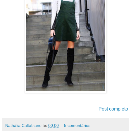
Post completo
Nathália Caltabiano
às
00:00
5 comentários: