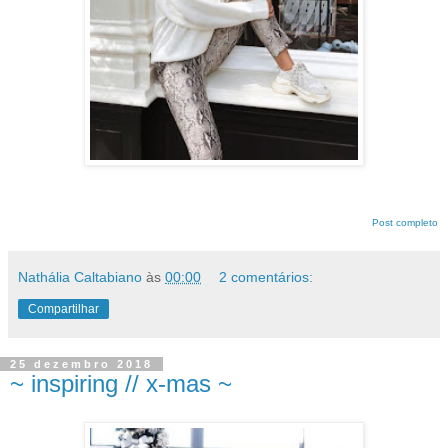
Post completo
Nathália Caltabiano
às
00:00
2 comentários:
Compartilhar
25 dezembro 2018
~ inspiring // x-mas ~