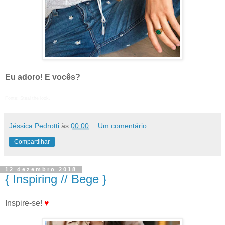
Eu adoro! E vocês?
Fonte: Steal the look.
Jéssica Pedrotti
às
00:00
Um comentário:
Compartilhar
12 dezembro 2018
{ Inspiring // Bege }
Inspire-se!
♥