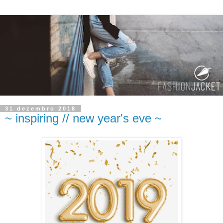
31 dezembro 2018
~ inspiring // new year's eve ~