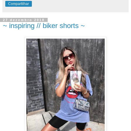
Compartilhar
27 dezembro 2018
~ inspiring // biker shorts ~