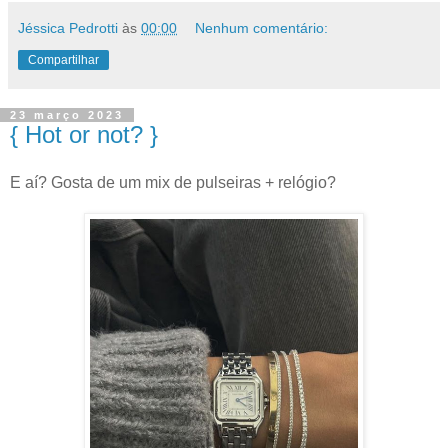
Jéssica Pedrotti
às
00:00
Nenhum comentário:
Compartilhar
23 março 2023
{ Hot or not? }
E aí? Gosta de um mix de pulseiras + relógio?