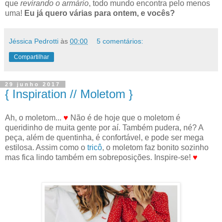
que
revirando o armário
, todo mundo encontra pelo menos
uma!
Eu já quero várias para ontem, e vocês?
Jéssica Pedrotti
às
00:00
5 comentários:
Compartilhar
29 junho 2017
{ Inspiration // Moletom }
Ah, o moletom...
♥
Não é de hoje que o moletom é
queridinho de muita gente por aí. Também pudera, né? A
peça, além de quentinha, é confortável, e pode ser mega
estilosa. Assim como o
tricô
, o moletom faz bonito sozinho
mas fica lindo também em sobreposições. Inspire-se!
♥