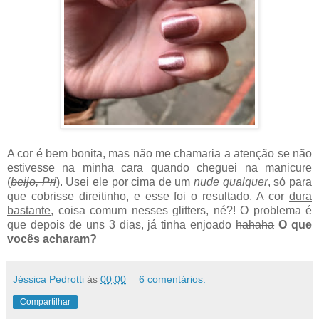
A cor é bem bonita, mas não me chamaria a atenção se não
estivesse na minha cara quando cheguei na manicure
(
beijo, Pri
). Usei ele por cima de um
nude qualquer
, só para
que cobrisse direitinho, e esse foi o resultado. A cor
dura
bastante
, coisa comum nesses glitters, né?! O problema é
que depois de uns 3 dias, já tinha enjoado
hahaha
O que
vocês acharam?
Jéssica Pedrotti
às
00:00
6 comentários:
Compartilhar