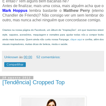
E então? Tem alguns bem bacanas né?
Antes de finalizar, mais uma coisa, mais alguém acha que o
Mark Hoppus
lembra bastante o
Matthew Perry
(eterno
Chandler de Friends)? Não consigo ver um sem lembrar do
outro, mas nunca achei ninguém que concordasse comigo.
Criamos na nossa página do Facebook, um álbum de "Inspirações", em que trazemos street
style, sapatos, acessórios, maquiagem e esmaltes para ajudar todas nós a compor looks
ainda mais bacanas. Quem ainda não curtiu nossa Fanpage,
clique aqui
e confira, além dos
visuais inspiradores, muitas dicas de beleza, moda e saúde.
Unknown
às
00:00
52 comentários:
Compartilhar
28 agosto 2012
[Tendência] Cropped Top