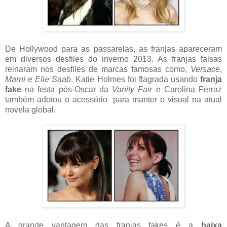
De Hollywood para as passarelas, as franjas apareceram
em diversos desfiles do inverno 2013. As franjas falsas
reinaram nos desfiles de marcas famosas como,
Versace
,
Marni
e
Elie Saab
. Katie Holmes foi flagrada usando
franja
fake
na festa pós-Oscar da
Vanity Fair
e Carolina Ferraz
também adotou o acessório para manter o visual na atual
novela global.
A grande vantagem das franjas fakes é a
baixa