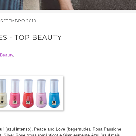
 SETEMBRO 2010
S - TOP BEAUTY
 Beauty
.
uli (azul intenso), Peace and Love (bege/nude), Rosa Passione
, Silver Rose (rosa romântico) e Simplesmente Azul (azul mais