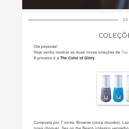
02
COLEÇÕE
Olá pessoas!
Hoje venho mostrar as duas novas coleções da
Top
A primeira é a
.
The Color of Glory
Composta por 7 cores: Brownie (cinza chumbo), Laz
(rosa choque), Sex on the Beach (clássico vermelho)