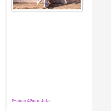
Tweets de @FashionJacket