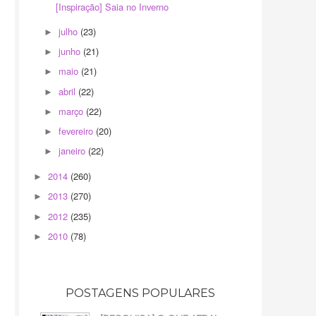
[Inspiração] Saia no Inverno
julho
(23)
►
junho
(21)
►
maio
(21)
►
abril
(22)
►
março
(22)
►
fevereiro
(20)
►
janeiro
(22)
►
2014
(260)
►
2013
(270)
►
2012
(235)
►
2010
(78)
►
POSTAGENS POPULARES