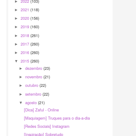
2022
(103)
►
2021
(118)
►
2020
(156)
►
2019
(160)
►
2018
(261)
►
2017
(260)
►
2016
(260)
►
2015
(260)
▼
dezembro
(23)
►
novembro
(21)
►
outubro
(22)
►
setembro
(22)
►
agosto
(21)
▼
[Dica] Zaful - Online
[Maquiagem] Truques para o dia-a-dia
[Redes Sociais] Instagram
[Inspiração] Sobretudo