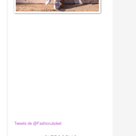
Tweets de @FashionJacket