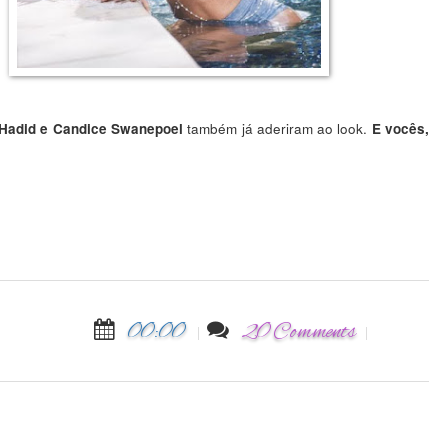
também já aderiram ao look.
i Hadid e Candice Swanepoel
E vocês,
00:00
20 Comments