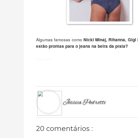
Algumas famosas como
Nicki Minaj, Rihanna, Gig
estão prontas para o jeans na beira da praia?
Fonte: GNT.
Jéssica Pedrotti
20 comentários :