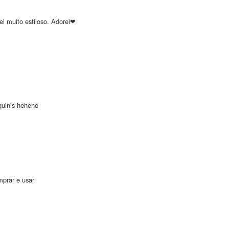
ei muito estiloso. Adorei❤
quinis hehehe
mprar e usar