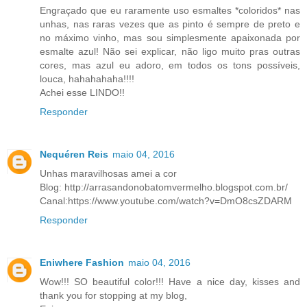
Engraçado que eu raramente uso esmaltes *coloridos* nas
unhas, nas raras vezes que as pinto é sempre de preto e
no máximo vinho, mas sou simplesmente apaixonada por
esmalte azul! Não sei explicar, não ligo muito pras outras
cores, mas azul eu adoro, em todos os tons possíveis,
louca, hahahahaha!!!!
Achei esse LINDO!!
Responder
Nequéren Reis
maio 04, 2016
Unhas maravilhosas amei a cor
Blog: http://arrasandonobatomvermelho.blogspot.com.br/
Canal:https://www.youtube.com/watch?v=DmO8csZDARM
Responder
Eniwhere Fashion
maio 04, 2016
Wow!!! SO beautiful color!!! Have a nice day, kisses and
thank you for stopping at my blog,