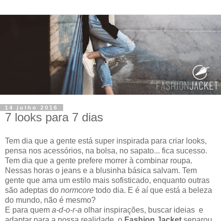
14 julho 2016
7 looks para 7 dias
Tem dia que a gente está super inspirada para criar looks,
pensa nos acessórios, na bolsa, no sapato... fica sucesso.
Tem dia que a gente prefere morrer à combinar roupa.
Nessas horas o jeans e a blusinha básica salvam. Tem
gente que ama um estilo mais sofisticado, enquanto outras
são adeptas do
normcore
todo dia. E é aí que está a beleza
do mundo, não é mesmo?
E para quem
a-d-o-r-a
olhar inspirações, buscar ideias e
adaptar para a nossa realidade, o
Fashion Jacket
separou