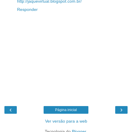
http://jaquevirtual.blogspot.com.br/
Responder
‹
›
Página inicial
Ver versão para a web
Tecnologia do
Blogger
.