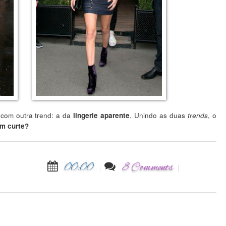
com outra trend: a da
. Unindo as duas
, o
lingerie aparente
trends
em curte?
00:00
8 Comments