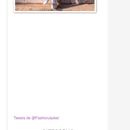
Tweets de @FashionJacket