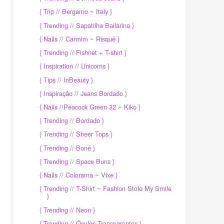
{ Trip // Bergamo ~ Italy }
{ Trending // Sapatilha Bailarina }
{ Nails // Carmim ~ Risqué }
{ Trending // Fishnet + T-shirt }
{ Inspiration // Unicorns }
{ Tips // InBeauty }
{ Inspiração // Jeans Bordado }
{ Nails //Peacock Green 32 ~ Kiko }
{ Trending // Bordado }
{ Trending // Sheer Tops }
{ Trending // Boné }
{ Trending // Space Buns }
{ Nails // Colorama ~ Vixe }
{ Trending // T-Shirt ~ Fashion Stole My Smile
}
{ Trending // Neon }
{ Trending // Óculos Transparentes }