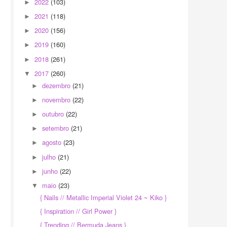
2022
(103)
►
2021
(118)
►
2020
(156)
►
2019
(160)
►
2018
(261)
►
2017
(260)
▼
dezembro
(21)
►
novembro
(22)
►
outubro
(22)
►
setembro
(21)
►
agosto
(23)
►
julho
(21)
►
junho
(22)
►
maio
(23)
▼
{ Nails // Metallic Imperial Violet 24 ~ Kiko }
{ Inspiration // Girl Power }
{ Trending // Bermuda Jeans }