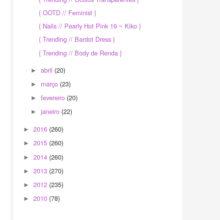
{ OOTD // Feminist }
{ Nails // Pearly Hot Pink 19 ~ Kiko }
{ Trending // Bardot Dress }
{ Trending // Body de Renda }
abril
(20)
►
março
(23)
►
fevereiro
(20)
►
janeiro
(22)
►
2016
(260)
►
2015
(260)
►
2014
(260)
►
2013
(270)
►
2012
(235)
►
2010
(78)
►