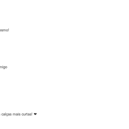
mesmo!
omigo
 calças mais curtas! ❤