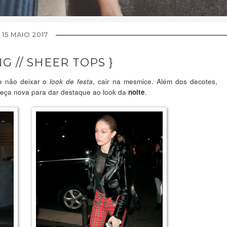
15 MAIO 2017
G // SHEER TOPS }
e não deixar o
, cair na mesmice. Além dos decotes,
look de festa
peça nova para dar destaque ao look da
.
noite