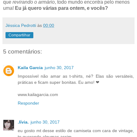
que
revirando o armário
, todo mundo encontra pelo menos
uma!
Eu já quero várias para ontem, e vocês?
Jéssica Pedrotti
às
00:00
Compartilhar
5 comentários:
Kaila Garcia
junho 30, 2017
Impossível não amar as t-shirts, né? Elas são versáteis,
práticas e ficam super bonitas. Eu amo! ❤
www.kailagarcia.com
Responder
.lívia.
junho 30, 2017
eu gosto mt desse estilo de camiseta com cara de vintage,
to querendo algumas assim