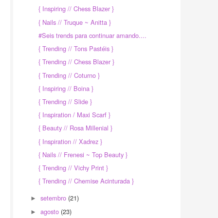
{ Inspiring // Chess Blazer }
{ Nails // Truque ~ Anitta }
#Seis trends para continuar amando....
{ Trending // Tons Pastéis }
{ Trending // Chess Blazer }
{ Trending // Coturno }
{ Inspiring // Boina }
{ Trending // Slide }
{ Inspiration / Maxi Scarf }
{ Beauty // Rosa Millenial }
{ Inspiration // Xadrez }
{ Nails // Frenesi ~ Top Beauty }
{ Trending // Vichy Print }
{ Trending // Chemise Acinturada }
setembro
(21)
►
agosto
(23)
►