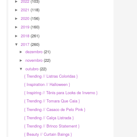
2022
(103)
►
2021
(118)
►
2020
(156)
►
2019
(160)
►
2018
(261)
►
2017
(260)
▼
dezembro
(21)
►
novembro
(22)
►
outubro
(22)
▼
{ Trending // Listras Coloridas }
{ Inspiration // Halloween }
{ Inspiring // Tênis para Looks de Inverno }
{ Trending // Tomara Que Caia }
{ Trending // Casaco de Pelo Pink }
{ Trending // Calça Listrada }
{ Trending // Brinco Statement }
{ Beauty // Curtain Baings }