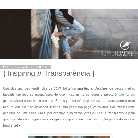
20 novembro 2017
{ Inspiring // Transparência }
Uma das grandes tendências de 2017 foi a
transparência.
Detalhes ou peças inteiras
fazendo um jogo se mostra/esconde que muita gente se jogou e amou. O
tule
foi um
grande aliado assim como a renda. E uma grande diferença no uso da transparência esse
ano, foi que ela não apareceu sozinha, mas peça sob peça, como uma saia transparente
por cima de uma calça jeans, por exemplo. São vários jeitos de usar a transparência para
quem se interessa, alguns mais exagerados que outros, mas tem opção para todo mundo.
Inspire-se!
♥