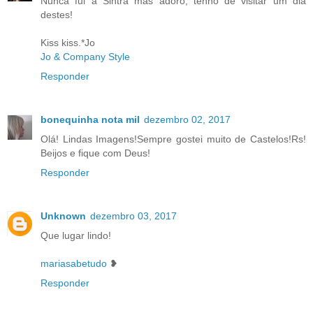
Nunca fui a Sintra mas adoro, tenho de visitar um dia
destes!
Kiss kiss.*Jo
Jo & Company Style
Responder
bonequinha nota mil
dezembro 02, 2017
Olá! Lindas Imagens!Sempre gostei muito de Castelos!Rs!
Beijos e fique com Deus!
Responder
Unknown
dezembro 03, 2017
Que lugar lindo!
mariasabetudo
❥
Responder