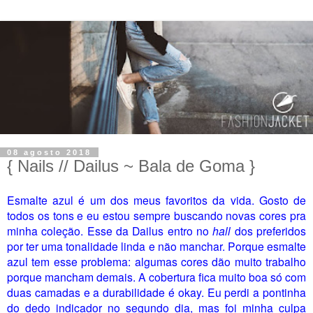
08 agosto 2018
{ Nails // Dailus ~ Bala de Goma }
Esmalte azul é um dos meus favoritos da vida. Gosto de
todos os tons e eu estou sempre buscando novas cores pra
minha coleção. Esse da Dailus entro no
hall
dos preferidos
por ter uma tonalidade linda e não manchar. Porque esmalte
azul tem esse problema: algumas cores dão muito trabalho
porque mancham demais. A cobertura fica muito boa só com
duas camadas e a durabilidade é okay. Eu perdi a pontinha
do dedo indicador no segundo dia, mas foi minha culpa