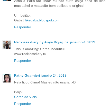
Acho a Paris tão linda! Eu não curto calça boca de sino,
mas achei o macacão bem estiloso e original.
Um beijão,
Gabs |
likegabs.blogspot.com
Responder
Reckless diary by Anya Dryagina
janeiro 24, 2019
This is amazing! Unreal beautiful!
www.recklessdiary.ru
Responder
Pathy Guarnieri
janeiro 24, 2019
Nela ficou ótimo! Mas eu não usaria. xD
Beijo!
Cores do Vício
Responder