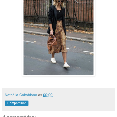
Nathália Caltabiano
às
00:00
Compartilhar