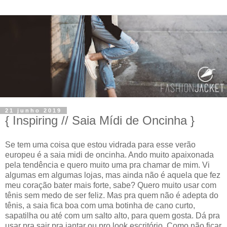
21 junho 2019
{ Inspiring // Saia Mídi de Oncinha }
Se tem uma coisa que estou vidrada para esse verão
europeu é a saia midi de oncinha. Ando muito apaixonada
pela tendência e quero muito uma pra chamar de mim. Vi
algumas em algumas lojas, mas ainda não é aquela que fez
meu coração bater mais forte, sabe? Quero muito usar com
tênis sem medo de ser feliz. Mas pra quem não é adepta do
tênis, a saia fica boa com uma botinha de cano curto,
sapatilha ou até com um salto alto, para quem gosta. Dá pra
usar pra sair pra jantar ou pro look escritório. Como não ficar