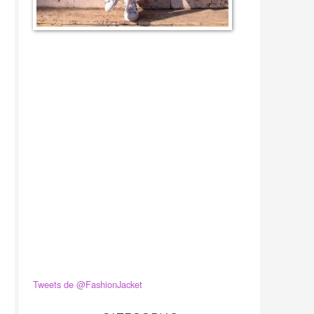
Tweets de @FashionJacket