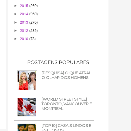
2015
(260)
►
2014
(260)
►
2013
(270)
►
2012
(235)
►
2010
(78)
►
POSTAGENS POPULARES
[PESQUISA] O QUE ATRAI
O OLHAR DOS HOMENS
[WORLD STREET STYLE]
TORONTO, VANCOUVER E
MONTREAL
[TOP 10] CASAIS LINDOS E
ESTILOSOS