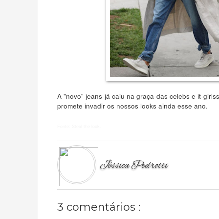
A "novo" jeans já caiu na graça das celebs e it-girl
promete invadir os nossos looks ainda esse ano.
Fonte: Steal the look.
Jéssica Pedrotti
3 comentários :