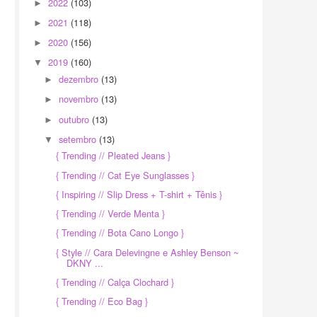
2022
(103)
►
2021
(118)
►
2020
(156)
►
2019
(160)
▼
dezembro
(13)
►
novembro
(13)
►
outubro
(13)
►
setembro
(13)
▼
{ Trending // Pleated Jeans }
{ Trending // Cat Eye Sunglasses }
{ Inspiring // Slip Dress + T-shirt + Tênis }
{ Trending // Verde Menta }
{ Trending // Bota Cano Longo }
{ Style // Cara Delevingne e Ashley Benson ~
DKNY ...
{ Trending // Calça Clochard }
{ Trending // Eco Bag }