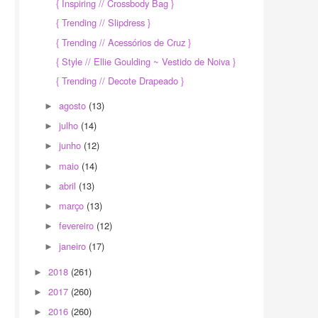
{ Inspiring // Crossbody Bag }
{ Trending // Slipdress }
{ Trending // Acessórios de Cruz }
{ Style // Ellie Goulding ~ Vestido de Noiva }
{ Trending // Decote Drapeado }
agosto
(13)
►
julho
(14)
►
junho
(12)
►
maio
(14)
►
abril
(13)
►
março
(13)
►
fevereiro
(12)
►
janeiro
(17)
►
2018
(261)
►
2017
(260)
►
2016
(260)
►