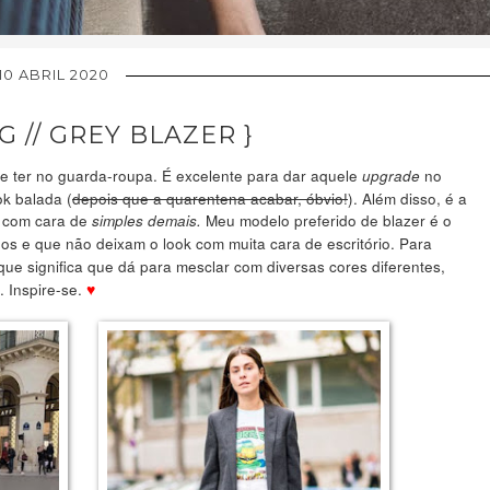
10 ABRIL 2020
G // GREY BLAZER }
e ter no guarda-roupa. É excelente para dar aquele
no
upgrade
ok balada (
depois que a quarentena acabar, óbvio!
). Além disso, é a
s com cara de
Meu modelo preferido de blazer é o
simples demais.
hos e que não deixam o look com muita cara de escritório. Para
 que significa que dá para mesclar com diversas cores diferentes,
 Inspire-se.
♥