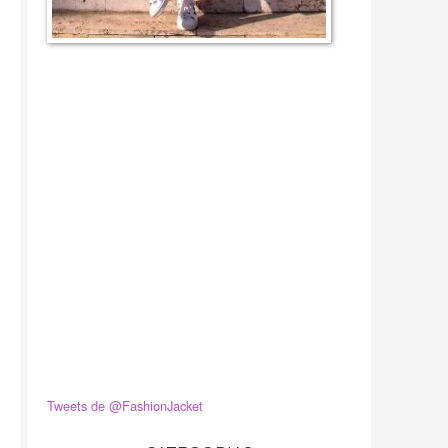
Tweets de @FashionJacket