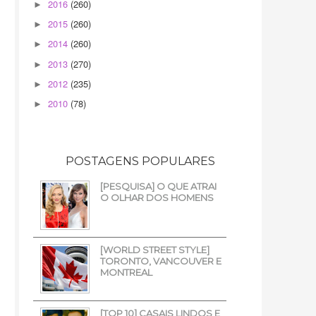
2016
(260)
►
2015
(260)
►
2014
(260)
►
2013
(270)
►
2012
(235)
►
2010
(78)
►
POSTAGENS POPULARES
[PESQUISA] O QUE ATRAI
O OLHAR DOS HOMENS
[WORLD STREET STYLE]
TORONTO, VANCOUVER E
MONTREAL
[TOP 10] CASAIS LINDOS E