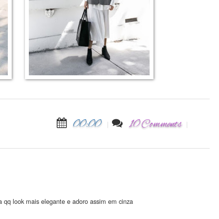
00:00
10 Comments
xa qq look mais elegante e adoro assim em cinza