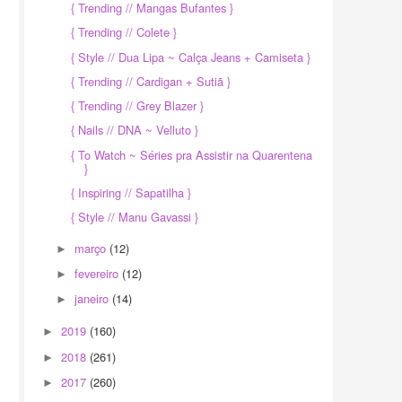
{ Trending // Mangas Bufantes }
{ Trending // Colete }
{ Style // Dua Lipa ~ Calça Jeans + Camiseta }
{ Trending // Cardigan + Sutiã }
{ Trending // Grey Blazer }
{ Nails // DNA ~ Velluto }
{ To Watch ~ Séries pra Assistir na Quarentena
}
{ Inspiring // Sapatilha }
{ Style // Manu Gavassi }
março
(12)
►
fevereiro
(12)
►
janeiro
(14)
►
2019
(160)
►
2018
(261)
►
2017
(260)
►