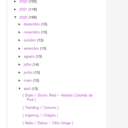
2022
(103)
►
2021
(118)
►
2020
(156)
▼
dezembro
(13)
►
novembro
(13)
►
outubro
(13)
►
setembro
(13)
►
agosto
(13)
►
julho
(14)
►
junho
(13)
►
maio
(13)
►
abril
(13)
▼
{ Style // Storm Reid ~ Vestido Colorido de
Poá }
{ Trending // Coturno }
{ Inspiring // Chapéu }
{ Nails // Dailus ~ Olho Grego }