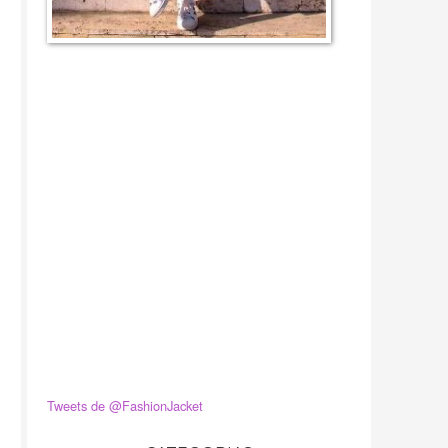
Tweets de @FashionJacket