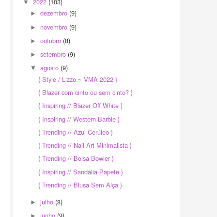
2022
(103)
▼
dezembro
(9)
►
novembro
(9)
►
outubro
(8)
►
setembro
(9)
►
agosto
(9)
▼
{ Style / Lizzo ~ VMA 2022 }
{ Blazer com cinto ou sem cinto? }
{ Inspiring // Blazer Off White }
{ Inspiring // Western Barbie }
{ Trending // Azul Cerúleo }
{ Trending // Nail Art Minimalista }
{ Trending // Bolsa Bowler }
{ Inspiring // Sandália Papete }
{ Trending // Blusa Sem Alça }
julho
(8)
►
junho
(9)
►