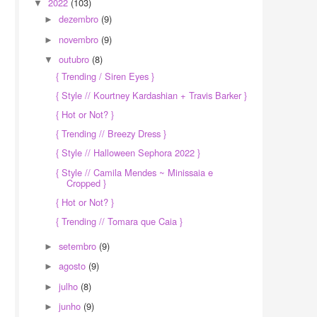
2022
(103)
▼
dezembro
(9)
►
novembro
(9)
►
outubro
(8)
▼
{ Trending / Siren Eyes }
{ Style // Kourtney Kardashian + Travis Barker }
{ Hot or Not? }
{ Trending // Breezy Dress }
{ Style // Halloween Sephora 2022 }
{ Style // Camila Mendes ~ Minissaia e
Cropped }
{ Hot or Not? }
{ Trending // Tomara que Caia }
setembro
(9)
►
agosto
(9)
►
julho
(8)
►
junho
(9)
►