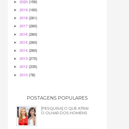
2020
(156)
►
2019
(160)
►
2018
(261)
►
2017
(260)
►
2016
(260)
►
2015
(260)
►
2014
(260)
►
2013
(270)
►
2012
(235)
►
2010
(78)
►
POSTAGENS POPULARES
[PESQUISA] O QUE ATRAI
O OLHAR DOS HOMENS