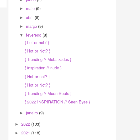
maio
(9)
►
abril
(8)
►
março
(9)
►
fevereiro
(8)
▼
{ hot or not? }
{ Hot or Not? }
{ Trending // Metalizados }
{ inspiration // nude }
{ Hot or not? }
{ Hot or Not? }
{ Trending // Moon Boots }
{ 2022 INSPIRATION // Siren Eyes }
janeiro
(9)
►
2022
(103)
►
2021
(118)
►