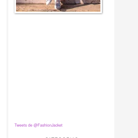
Tweets de @FashionJacket