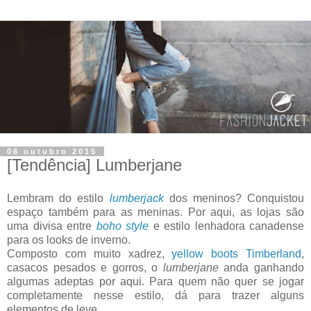
06 outubro 2015
[Tendência] Lumberjane
Lembram do estilo
lumberjack
dos meninos? Conquistou
espaço também para as meninas. Por aqui, as lojas são
uma divisa entre
boho style
e estilo lenhadora canadense
para os looks de inverno.
Composto com muito xadrez,
yellow boots Timberland
,
casacos pesados e gorros, o
lumberjane
anda ganhando
algumas adeptas por aqui. Para quem não quer se jogar
completamente nesse estilo, dá para trazer alguns
elementos de leve.