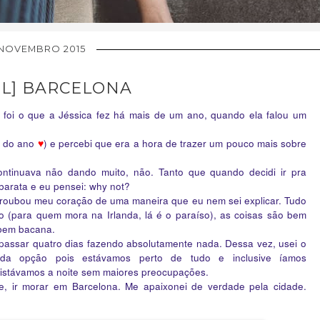
 NOVEMBRO 2015
EL] BARCELONA
foi o que a Jéssica fez há mais de um ano, quando ela falou um
im do ano
♥
) e percebi que era a hora de trazer um pouco mais sobre
ontinuava não dando muito, não. Tanto que quando decidi ir pra
barata e eu pensei: why not?
 roubou meu coração de uma maneira que eu nem sei explicar. Tudo
hoso (para quem mora na Irlanda, lá é o paraíso), as coisas são bem
 bem bacana.
a passar quatro dias fazendo absolutamente nada. Dessa vez, usei o
da opção pois estávamos perto de tudo e inclusive íamos
uristávamos a noite sem maiores preocupações.
, ir morar em Barcelona. Me apaixonei de verdade pela cidade.