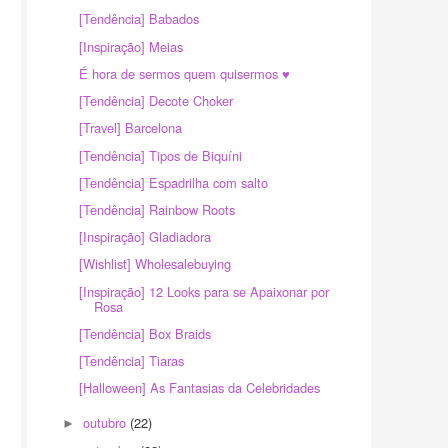
[Tendência] Babados
[Inspiração] Meias
É hora de sermos quem quisermos ♥
[Tendência] Decote Choker
[Travel] Barcelona
[Tendência] Tipos de Biquíni
[Tendência] Espadrilha com salto
[Tendência] Rainbow Roots
[Inspiração] Gladiadora
[Wishlist] Wholesalebuying
[Inspiração] 12 Looks para se Apaixonar por
Rosa
[Tendência] Box Braids
[Tendência] Tiaras
[Halloween] As Fantasias da Celebridades
outubro
(22)
►