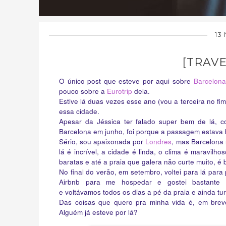
13
[TRAV
O único post que esteve por aqui sobre
Barcelona
pouco sobre a
Eurotrip
dela.
Estive lá duas vezes esse ano (vou a terceira no f
essa cidade.
Apesar da Jéssica ter falado super bem de lá, c
Barcelona em junho, foi porque a passagem estava 
Sério, sou apaixonada por
Londres
, mas Barcelona
lá é incrível, a cidade é linda, o clima é maravil
baratas e até a praia que galera não curte muito, é
No final do verão, em setembro, voltei para lá par
Airbnb para me hospedar e gostei bastante 
e voltávamos todos os dias a pé da praia e ainda t
Das coisas que quero pra minha vida é, em breve
Alguém já esteve por lá?