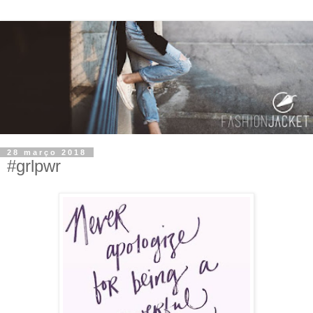
28 março 2018
#grlpwr