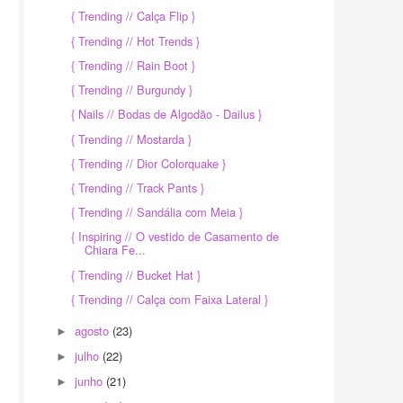
{ Trending // Calça Flip }
{ Trending // Hot Trends }
{ Trending // Rain Boot }
{ Trending // Burgundy }
{ Nails // Bodas de Algodão - Dailus }
{ Trending // Mostarda }
{ Trending // Dior Colorquake }
{ Trending // Track Pants }
{ Trending // Sandália com Meia }
{ Inspiring // O vestido de Casamento de
Chiara Fe...
{ Trending // Bucket Hat }
{ Trending // Calça com Faixa Lateral }
agosto
(23)
►
julho
(22)
►
junho
(21)
►