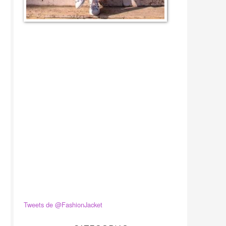
Tweets de @FashionJacket