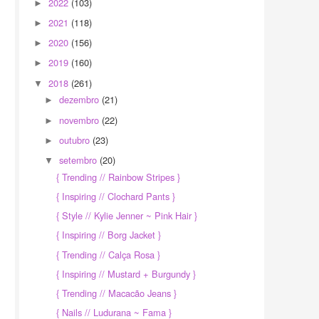
2022
(103)
►
2021
(118)
►
2020
(156)
►
2019
(160)
►
2018
(261)
▼
dezembro
(21)
►
novembro
(22)
►
outubro
(23)
►
setembro
(20)
▼
{ Trending // Rainbow Stripes }
{ Inspiring // Clochard Pants }
{ Style // Kylie Jenner ~ Pink Hair }
{ Inspiring // Borg Jacket }
{ Trending // Calça Rosa }
{ Inspiring // Mustard + Burgundy }
{ Trending // Macacão Jeans }
{ Nails // Ludurana ~ Fama }