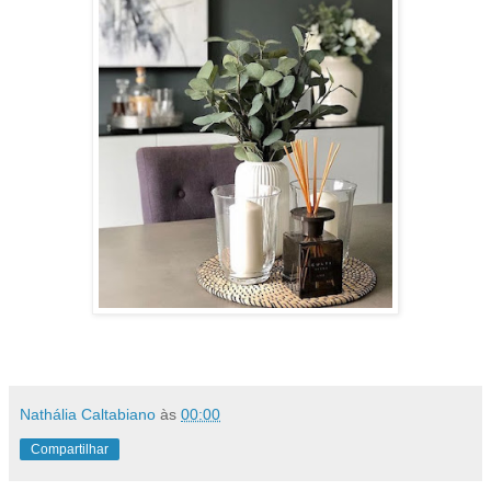
Nathália Caltabiano
às
00:00
Compartilhar