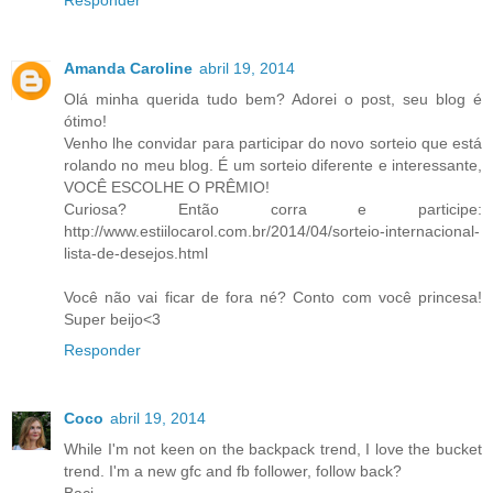
Responder
Amanda Caroline
abril 19, 2014
Olá minha querida tudo bem? Adorei o post, seu blog é
ótimo!
Venho lhe convidar para participar do novo sorteio que está
rolando no meu blog. É um sorteio diferente e interessante,
VOCÊ ESCOLHE O PRÊMIO!
Curiosa? Então corra e participe:
http://www.estiilocarol.com.br/2014/04/sorteio-internacional-
lista-de-desejos.html
Você não vai ficar de fora né? Conto com você princesa!
Super beijo<3
Responder
Coco
abril 19, 2014
While I'm not keen on the backpack trend, I love the bucket
trend. I'm a new gfc and fb follower, follow back?