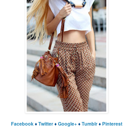
Facebook
♦
Twitter
♦
Google+
♦
Tumblr
♦
Pinterest