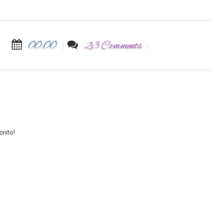
00:00
23 Comments
onito!