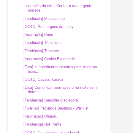
Inspiração do dia || Conforto que a gente
merece
[Tendência] Macaquinho
[OOTD] Às margens do Liffey
[Inspiração] Boné
[Tendência] Tênis iate
[Tendência] Turbante
[Inspiração] Óculos Espelhado
[Dica] 5 ingredientes caseiros para te deixar
mais...
[OOTD] Casaco Xadrez
[Dica] Como ficar bem após uma noite sem
dormir
[Tendência] Sandália gladiadora
[Turismo] Próximos Destinos - Wishlist
[Inspiração] Chapéu
[Tendência] Hot Pants
[OOTD] Chapéu e maxi-cachecol