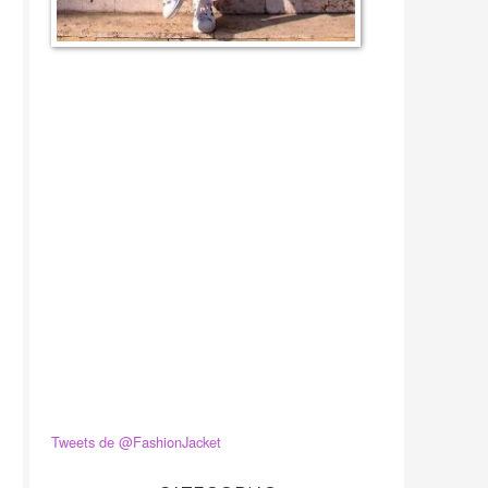
Tweets de @FashionJacket