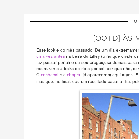
18
[OOTD] ÀS 
Esse look é do mês passado. De um dia extremament
uma vez antes
na beira do Liffey (o rio que divide 
faz passar por ali e eu sou preguiçosa demais para
restaurante à beira do rio e pensei: por que não, ce
O
cachecol
e o
chapéu
já apareceram aqui antes. E
mas que, no final, deu um resultado bacana. Eu, pe