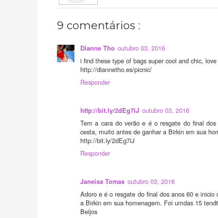
9 comentários :
outubro 03, 2016
Dianne Tho
i find these type of bags super cool and chic, love
http://diannetho.es/picnic/
Responder
outubro 03, 2016
http://bit.ly/2dEg7iJ
Tem a cara do verão e é o resgate do final dos
cesta, muito antes de ganhar a Birkin em sua h
http://bit.ly/2dEg7iJ
Responder
outubro 03, 2016
Janeisa Tomas
Adoro e é o resgate do final dos anos 60 e inici
a Birkin em sua homenagem. Foi umdas 15 tend6e
Beijos