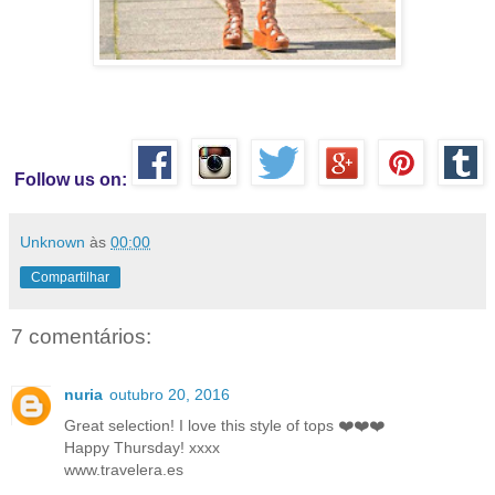
Follow us on:
Unknown
às
00:00
Compartilhar
7 comentários:
nuria
outubro 20, 2016
Great selection! I love this style of tops ❤️❤️❤️
Happy Thursday! xxxx
www.travelera.es