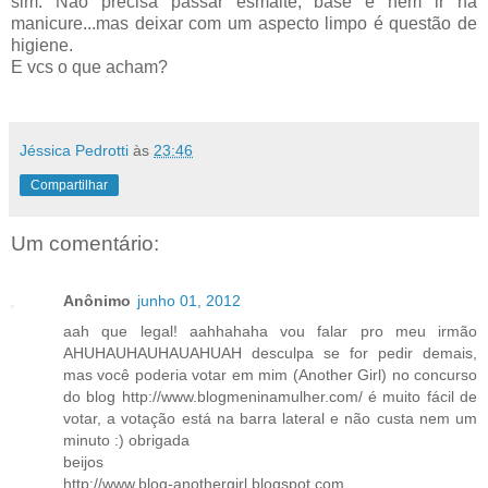
sim. Não precisa passar esmalte, base e nem ir na
manicure...mas deixar com um aspecto limpo é questão de
higiene.
E vcs o que acham?
Jéssica Pedrotti
às
23:46
Compartilhar
Um comentário:
Anônimo
junho 01, 2012
aah que legal! aahhahaha vou falar pro meu irmão
AHUHAUHAUHAUAHUAH desculpa se for pedir demais,
mas você poderia votar em mim (Another Girl) no concurso
do blog http://www.blogmeninamulher.com/ é muito fácil de
votar, a votação está na barra lateral e não custa nem um
minuto :) obrigada
beijos
http://www.blog-anothergirl.blogspot.com