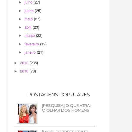
julho
(27)
►
junho
(25)
►
maio
(27)
►
abril
(23)
►
março
(22)
►
fevereiro
(19)
►
janeiro
(21)
►
2012
(235)
►
2010
(78)
►
POSTAGENS POPULARES
[PESQUISA] O QUE ATRAI
O OLHAR DOS HOMENS
[WORLD STREET STYLE]