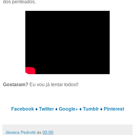
dos penteados.
Gostaram?
Eu vou já tentar todos!!
Facebook
♦
Twitter
♦
Google+
♦
Tumblr
♦
Pinterest
Jéssica Pedrotti
às
00:00