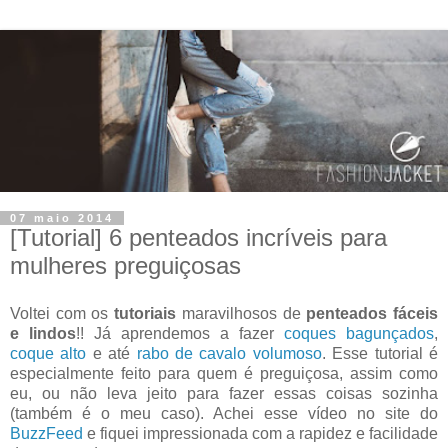
07 maio 2014
[Tutorial] 6 penteados incríveis para
mulheres preguiçosas
Voltei com os
tutoriais
maravilhosos de
penteados fáceis
e lindos
!! Já aprendemos a fazer
coques bagunçados
,
coque alto
e até
rabo de cavalo volumoso
. Esse tutorial é
especialmente feito para quem é preguiçosa, assim como
eu, ou não leva jeito para fazer essas coisas sozinha
(também é o meu caso). Achei esse vídeo no site do
BuzzFeed
e fiquei impressionada com a rapidez e facilidade